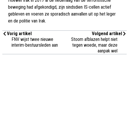
Hoewel Irak in 2017 al de nederlaag van de terroristische
beweging had afgekondigd, zijn sindsdien IS-cellen actief
gebleven en voeren ze sporadisch aanvallen uit op het leger
en de politie van Irak.
Vorig artikel
Volgend artikel
FNV wijst twee nieuwe
Stoom afblazen helpt niet
interim-bestuursleden aan
tegen woede, maar deze
aanpak wel