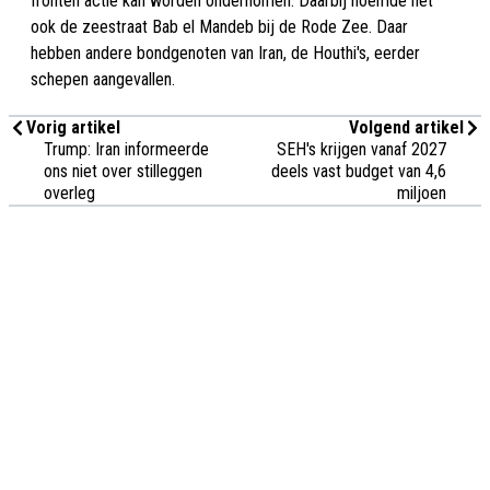
fronten actie kan worden ondernomen. Daarbij noemde het
ook de zeestraat Bab el Mandeb bij de Rode Zee. Daar
hebben andere bondgenoten van Iran, de Houthi's, eerder
schepen aangevallen.
Vorig artikel
Volgend artikel
Trump: Iran informeerde
SEH's krijgen vanaf 2027
ons niet over stilleggen
deels vast budget van 4,6
overleg
miljoen