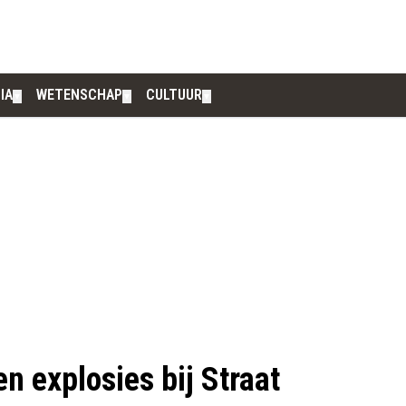
IA
WETENSCHAP
CULTUUR
▼
▼
▼
n explosies bij Straat