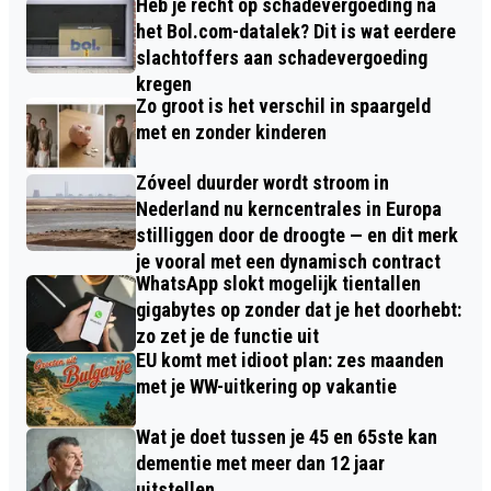
Heb je recht op schadevergoeding na
het Bol.com-datalek? Dit is wat eerdere
slachtoffers aan schadevergoeding
kregen
Zo groot is het verschil in spaargeld
met en zonder kinderen
Zóveel duurder wordt stroom in
Nederland nu kerncentrales in Europa
stilliggen door de droogte — en dit merk
je vooral met een dynamisch contract
WhatsApp slokt mogelijk tientallen
gigabytes op zonder dat je het doorhebt:
zo zet je de functie uit
EU komt met idioot plan: zes maanden
met je WW-uitkering op vakantie
Wat je doet tussen je 45 en 65ste kan
dementie met meer dan 12 jaar
uitstellen