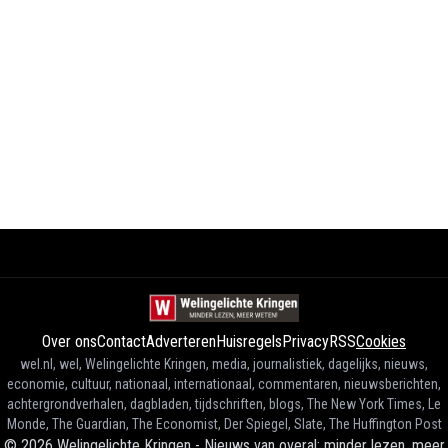
Over ons
Contact
Adverteren
Huisregels
Privacy
RSS
Cookies
wel.nl, wel, Welingelichte Kringen, media, journalistiek, dagelijks, nieuws,
economie, cultuur, nationaal, internationaal, commentaren, nieuwsberichten,
achtergrondverhalen, dagbladen, tijdschriften, blogs, The New York Times, Le
Monde, The Guardian, The Economist, Der Spiegel, Slate, The Huffington Post
©
2026
Welingelichte Kringen - Nieuws van overal: minder lezen, meer