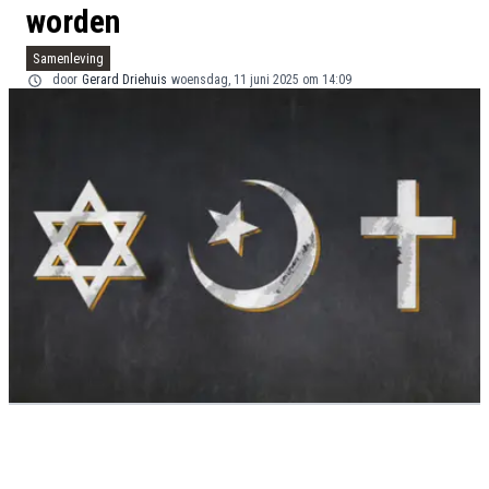
worden
Samenleving
door
Gerard Driehuis
woensdag, 11 juni 2025 om 14:09