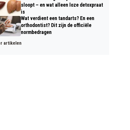
sloopt – en wat alleen loze detoxpraat
is
Wat verdient een tandarts? En een
orthodontist? Dit zijn de officiële
normbedragen
r artikelen