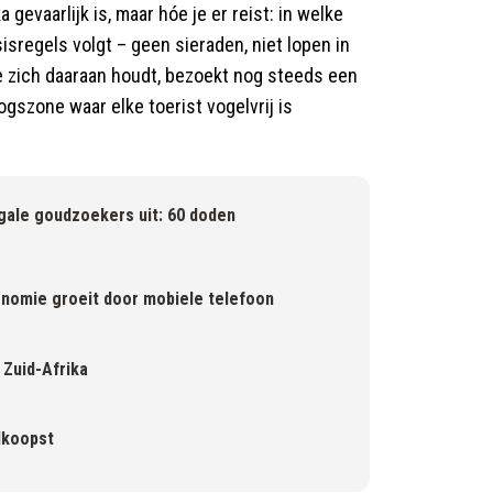
 gevaarlijk is, maar hóe je er reist: in welke
sisregels volgt – geen sieraden, niet lopen in
ie zich daaraan houdt, bezoekt nog steeds een
szone waar elke toerist vogelvrij is
egale goudzoekers uit: 60 doden
onomie groeit door mobiele telefoon
 Zuid-Afrika
dkoopst