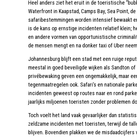
Heel anders ziet het eruit in de toeristische “bu
Waterfront in Kaapstad, Camps Bay, Sea Point, de 
safaribestemmingen worden intensief bewaakt en z
is de kans op ernstige incidenten relatief klein; 
en andere vormen van opportunistische criminalit
de mensen mengt en na donker taxi of Uber neemt, 
Johannesburg blijft een stad met een ruige reputa
meestal in goed beveiligde wijken als Sandton o
privébewaking geven een ongemakkelijk, maar eerl
tegenmaatregelen ook. Safari’s en nationale parken 
incidenten geweest op routes naar en rond parken. 
jaarlijks miljoenen toeristen zonder problemen do
Toch voelt het land vaak gevaarlijker dan statisti
zeldzame incidenten met toeristen, terwijl de ta
blijven. Bovendien plakken we de misdaadcijfers 