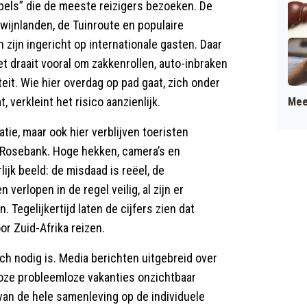
bbels” die de meeste reizigers bezoeken. De
wijnlanden, de Tuinroute en populaire
ijn ingericht op internationale gasten. Daar
het draait vooral om zakkenrollen, auto-inbraken
eit. Wie hier overdag op pad gaat, zich onder
verkleint het risico aanzienlijk.
Mee
tie, maar ook hier verblijven toeristen
f Rosebank. Hoge hekken, camera’s en
ijk beeld: de misdaad is reëel, de
verlopen in de regel veilig, al zijn er
Tegelijkertijd laten de cijfers zien dat
or Zuid-Afrika reizen.
sch nodig is. Media berichten uitgebreid over
lloze probleemloze vakanties onzichtbaar
van de hele samenleving op de individuele