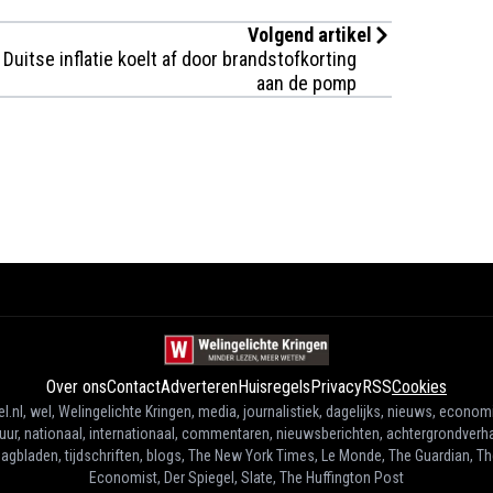
Volgend artikel
Duitse inflatie koelt af door brandstofkorting
aan de pomp
Over ons
Contact
Adverteren
Huisregels
Privacy
RSS
Cookies
l.nl, wel, Welingelichte Kringen, media, journalistiek, dagelijks, nieuws, econom
tuur, nationaal, internationaal, commentaren, nieuwsberichten, achtergrondverha
agbladen, tijdschriften, blogs, The New York Times, Le Monde, The Guardian, T
Economist, Der Spiegel, Slate, The Huffington Post