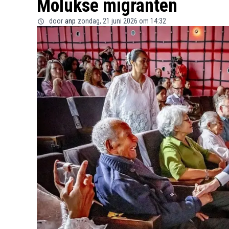
Molukse migranten
door
anp
zondag, 21 juni 2026 om 14:32