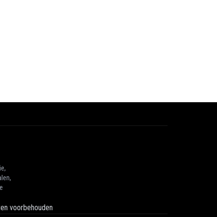
ie,
len,
he
hten voorbehouden