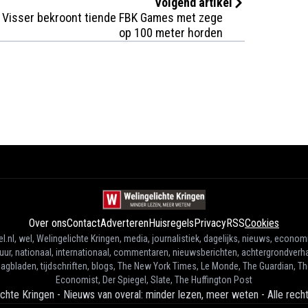
Volgend artikel
Visser bekroont tiende FBK Games met zege
op 100 meter horden
Over ons
Contact
Adverteren
Huisregels
Privacy
RSS
Cookies
l.nl, wel, Welingelichte Kringen, media, journalistiek, dagelijks, nieuws, econom
tuur, nationaal, internationaal, commentaren, nieuwsberichten, achtergrondverha
agbladen, tijdschriften, blogs, The New York Times, Le Monde, The Guardian, T
Economist, Der Spiegel, Slate, The Huffington Post
ichte Kringen - Nieuws van overal: minder lezen, meer weten
-
Alle rec