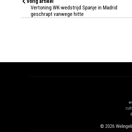
Vorig artikel
Vertoning WK-wedstrijd Spanje in Madrid
geschrapt vanwege hitte
we
cul
d
©
2026
Welingel