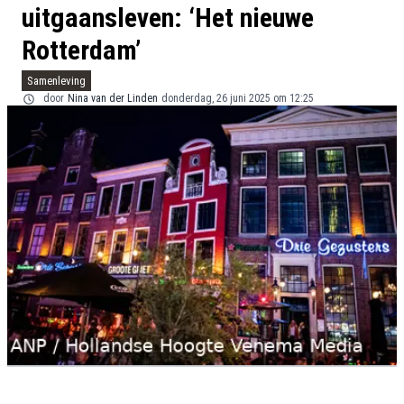
uitgaansleven: ‘Het nieuwe
Rotterdam’
Samenleving
door
Nina van der Linden
donderdag, 26 juni 2025 om 12:25