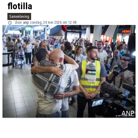
flotilla
Samenleving
door
anp
zondag, 24 mei 2026 om 12:48