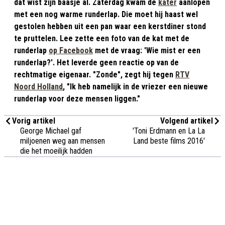
dat wist zijn baasje al. Zaterdag kwam de
kater
aanlopen
met een nog warme runderlap. Die moet hij haast wel
gestolen hebben uit een pan waar een kerstdiner stond
te pruttelen. Lee zette een foto van de kat met de
runderlap
op Facebook
met de vraag: 'Wie mist er een
runderlap?'. Het leverde geen reactie op van de
rechtmatige eigenaar. "Zonde", zegt hij tegen
RTV
Noord Holland
, "Ik heb namelijk in de vriezer een nieuwe
runderlap voor deze mensen liggen."
Vorig artikel
Volgend artikel
George Michael gaf
'Toni Erdmann en La La
miljoenen weg aan mensen
Land beste films 2016'
die het moeilijk hadden