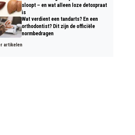
sloopt – en wat alleen loze detoxpraat
is
Wat verdient een tandarts? En een
orthodontist? Dit zijn de officiële
normbedragen
r artikelen