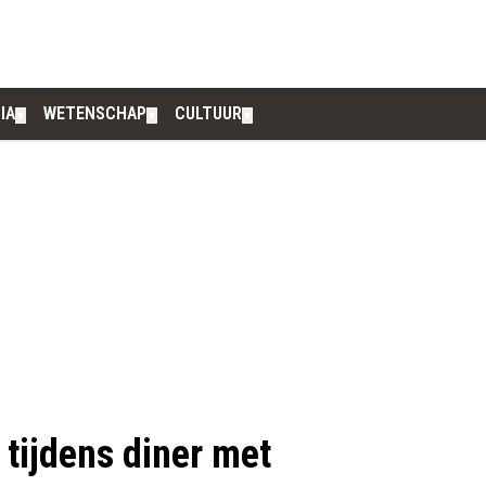
IA
WETENSCHAP
CULTUUR
▼
▼
▼
 tijdens diner met