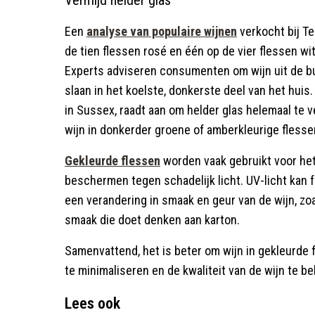
Vermijd helder glas
Een
analyse van populaire wijnen
verkocht bij T
de tien flessen rosé en één op de vier flessen wi
Experts adviseren consumenten om wijn uit de buu
slaan in het koelste, donkerste deel van het huis.
in Sussex, raadt aan om helder glas helemaal te v
wijn in donkerder groene of amberkleurige flesse
Gekleurde flessen
worden vaak gebruikt voor he
beschermen tegen schadelijk licht. UV-licht kan f
een verandering in smaak en geur van de wijn, z
smaak die doet denken aan karton.
Samenvattend, het is beter om wijn in gekleurde f
te minimaliseren en de kwaliteit van de wijn te b
Lees ook