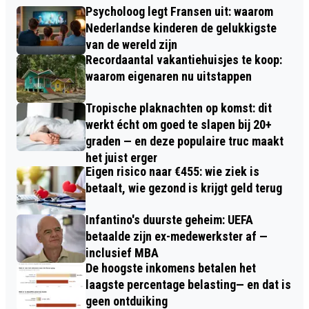
Psycholoog legt Fransen uit: waarom
Nederlandse kinderen de gelukkigste
van de wereld zijn
Recordaantal vakantiehuisjes te koop:
waarom eigenaren nu uitstappen
Tropische plaknachten op komst: dit
werkt écht om goed te slapen bij 20+
graden — en deze populaire truc maakt
het juist erger
Eigen risico naar €455: wie ziek is
betaalt, wie gezond is krijgt geld terug
Infantino's duurste geheim: UEFA
betaalde zijn ex-medewerkster af —
inclusief MBA
De hoogste inkomens betalen het
laagste percentage belasting— en dat is
geen ontduiking