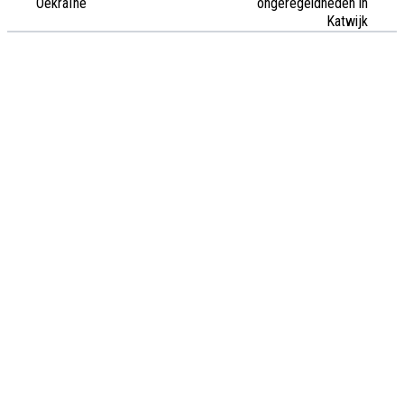
Oekraïne
ongeregeldheden in
Katwijk