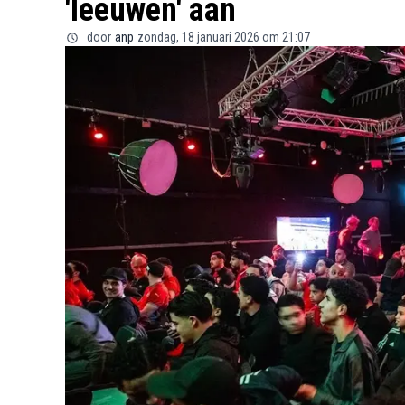
'leeuwen' aan
door
anp
zondag, 18 januari 2026 om 21:07