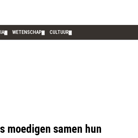
IA
WETENSCHAP
CULTUUR
▼
▼
▼
rs moedigen samen hun