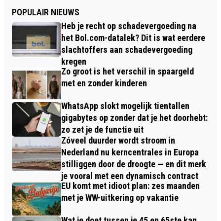
POPULAIR NIEUWS
Heb je recht op schadevergoeding na
het Bol.com-datalek? Dit is wat eerdere
slachtoffers aan schadevergoeding
kregen
Zo groot is het verschil in spaargeld
met en zonder kinderen
WhatsApp slokt mogelijk tientallen
gigabytes op zonder dat je het doorhebt:
zo zet je de functie uit
Zóveel duurder wordt stroom in
Nederland nu kerncentrales in Europa
stilliggen door de droogte — en dit merk
je vooral met een dynamisch contract
EU komt met idioot plan: zes maanden
met je WW-uitkering op vakantie
Wat je doet tussen je 45 en 65ste kan