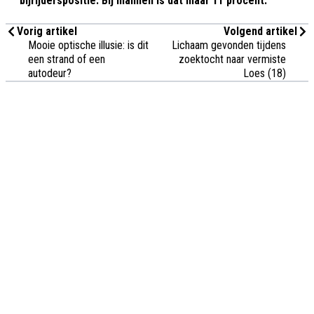
bijrijderspositie. Bij mannen is dat maar 11 procent.
Vorig artikel
Volgend artikel
Mooie optische illusie: is dit
Lichaam gevonden tijdens
een strand of een
zoektocht naar vermiste
autodeur?
Loes (18)