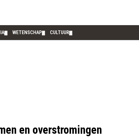
IA
WETENSCHAP
CULTUUR
▼
▼
▼
men en overstromingen