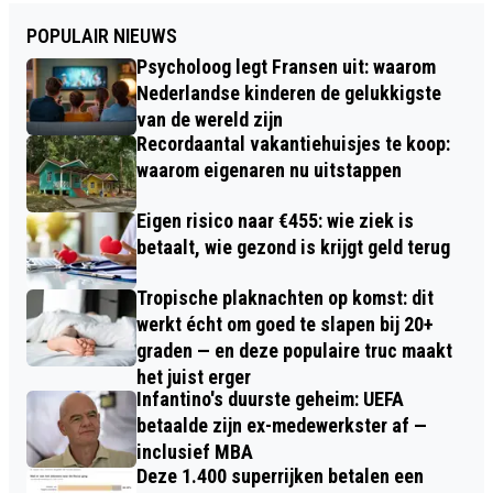
POPULAIR NIEUWS
Psycholoog legt Fransen uit: waarom
Nederlandse kinderen de gelukkigste
van de wereld zijn
Recordaantal vakantiehuisjes te koop:
waarom eigenaren nu uitstappen
Eigen risico naar €455: wie ziek is
betaalt, wie gezond is krijgt geld terug
Tropische plaknachten op komst: dit
werkt écht om goed te slapen bij 20+
graden — en deze populaire truc maakt
het juist erger
Infantino's duurste geheim: UEFA
betaalde zijn ex-medewerkster af —
inclusief MBA
Deze 1.400 superrijken betalen een