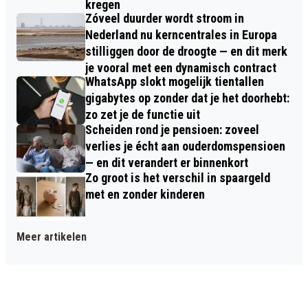
kregen
Zóveel duurder wordt stroom in
Nederland nu kerncentrales in Europa
stilliggen door de droogte — en dit merk
je vooral met een dynamisch contract
WhatsApp slokt mogelijk tientallen
gigabytes op zonder dat je het doorhebt:
zo zet je de functie uit
Scheiden rond je pensioen: zoveel
verlies je écht aan ouderdomspensioen
— en dit verandert er binnenkort
Zo groot is het verschil in spaargeld
met en zonder kinderen
Meer artikelen