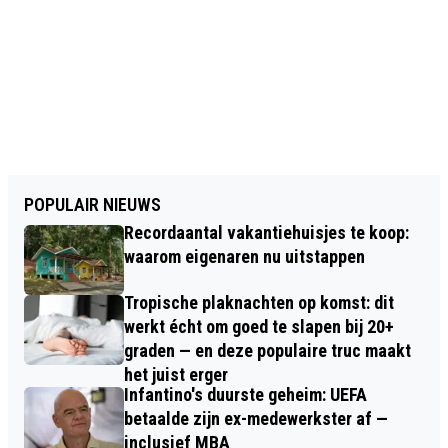
POPULAIR NIEUWS
Recordaantal vakantiehuisjes te koop:
waarom eigenaren nu uitstappen
Tropische plaknachten op komst: dit
werkt écht om goed te slapen bij 20+
graden — en deze populaire truc maakt
het juist erger
Infantino's duurste geheim: UEFA
betaalde zijn ex-medewerkster af —
inclusief MBA