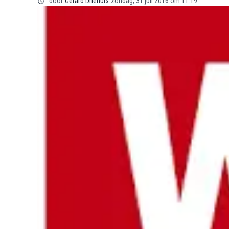
door
Gerard Driehuis
zondag, 31 juli 2016 om 11:19