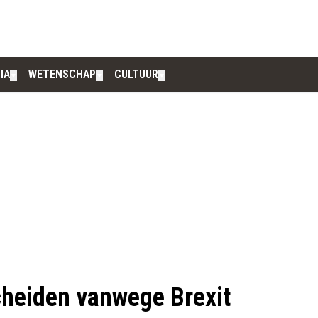
IA
WETENSCHAP
CULTUUR
▼
▼
▼
scheiden vanwege Brexit