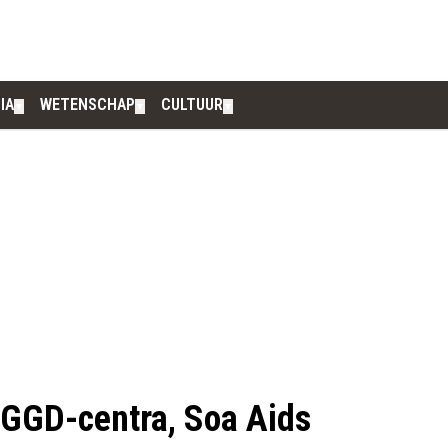
IA
WETENSCHAP
CULTUUR
▼
▼
▼
GGD-centra, Soa Aids