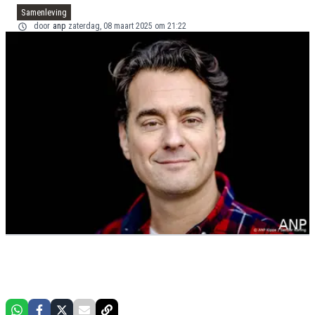
Samenleving
door
anp
zaterdag, 08 maart 2025 om 21:22