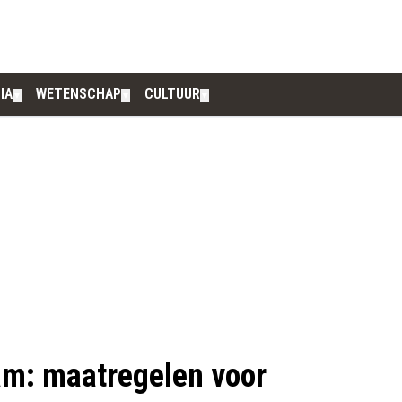
IA
WETENSCHAP
CULTUUR
▼
▼
▼
am: maatregelen voor