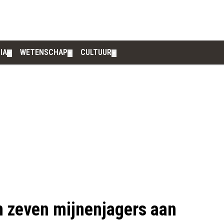
IA
WETENSCHAP
CULTUUR
▼
▼
▼
n zeven mijnenjagers aan