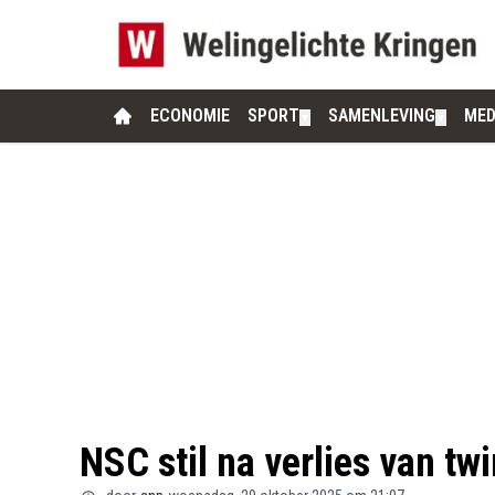
ECONOMIE
SPORT
SAMENLEVING
MED
▼
▼
NSC stil na verlies van twin