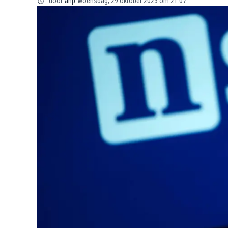
door
anp
woensdag, 29 oktober 2025 om 21:07