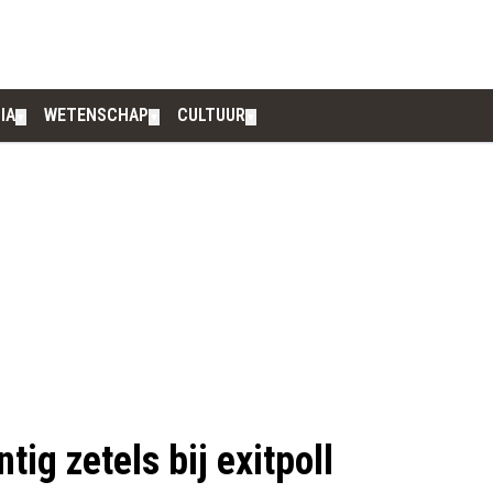
IA
WETENSCHAP
CULTUUR
▼
▼
▼
tig zetels bij exitpoll