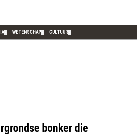
IA
WETENSCHAP
CULTUUR
▼
▼
▼
ergrondse bonker die