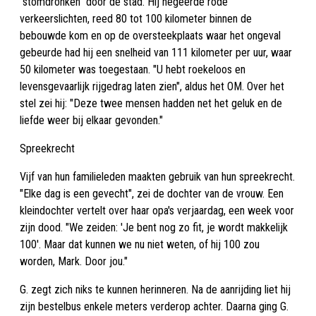
"stomdronken" door de stad. Hij negeerde rode
verkeerslichten, reed 80 tot 100 kilometer binnen de
bebouwde kom en op de oversteekplaats waar het ongeval
gebeurde had hij een snelheid van 111 kilometer per uur, waar
50 kilometer was toegestaan. "U hebt roekeloos en
levensgevaarlijk rijgedrag laten zien", aldus het OM. Over het
stel zei hij: "Deze twee mensen hadden net het geluk en de
liefde weer bij elkaar gevonden."
Spreekrecht
Vijf van hun familieleden maakten gebruik van hun spreekrecht.
"Elke dag is een gevecht", zei de dochter van de vrouw. Een
kleindochter vertelt over haar opa's verjaardag, een week voor
zijn dood. "We zeiden: 'Je bent nog zo fit, je wordt makkelijk
100'. Maar dat kunnen we nu niet weten, of hij 100 zou
worden, Mark. Door jou."
G. zegt zich niks te kunnen herinneren. Na de aanrijding liet hij
zijn bestelbus enkele meters verderop achter. Daarna ging G.