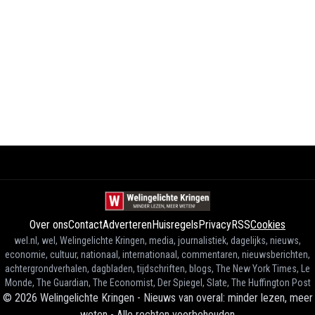
Over ons
Contact
Adverteren
Huisregels
Privacy
RSS
Cookies
wel.nl, wel, Welingelichte Kringen, media, journalistiek, dagelijks, nieuws,
economie, cultuur, nationaal, internationaal, commentaren, nieuwsberichten,
achtergrondverhalen, dagbladen, tijdschriften, blogs, The New York Times, Le
Monde, The Guardian, The Economist, Der Spiegel, Slate, The Huffington Post
©
2026
Welingelichte Kringen - Nieuws van overal: minder lezen, meer
weten
-
Alle rechten voorbehouden