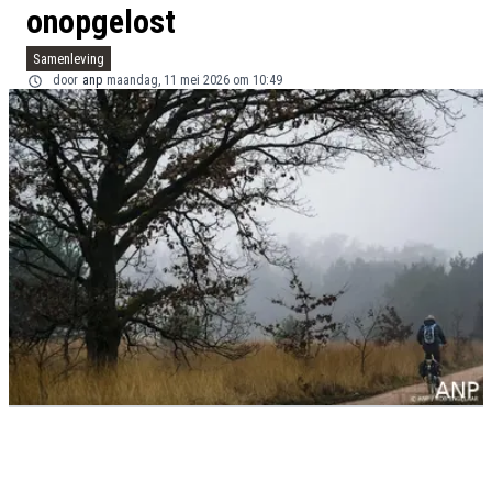
onopgelost
Samenleving
door
anp
maandag, 11 mei 2026 om 10:49