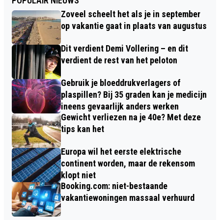
POPULAIR NIEUWS
Zoveel scheelt het als je in september
op vakantie gaat in plaats van augustus
Dit verdient Demi Vollering – en dit
verdient de rest van het peloton
Gebruik je bloeddrukverlagers of
plaspillen? Bij 35 graden kan je medicijn
ineens gevaarlijk anders werken
Gewicht verliezen na je 40e? Met deze
tips kan het
Europa wil het eerste elektrische
continent worden, maar de rekensom
klopt niet
Booking.com: niet-bestaande
vakantiewoningen massaal verhuurd