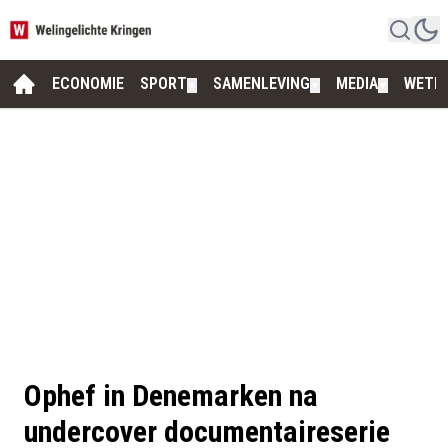
ECONOMIE
SPORT
SAMENLEVING
MEDIA
WETE
▼
▼
▼
Ophef in Denemarken na
undercover documentaireserie