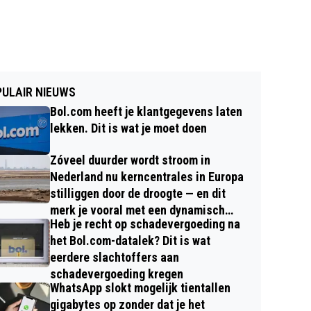
ULAIR NIEUWS
Bol.com heeft je klantgegevens laten
lekken. Dit is wat je moet doen
Zóveel duurder wordt stroom in
Nederland nu kerncentrales in Europa
stilliggen door de droogte — en dit
merk je vooral met een dynamisch
Heb je recht op schadevergoeding na
contract
het Bol.com-datalek? Dit is wat
eerdere slachtoffers aan
schadevergoeding kregen
WhatsApp slokt mogelijk tientallen
gigabytes op zonder dat je het