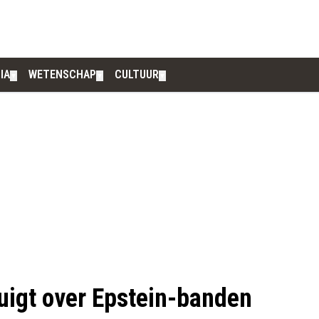
IA
WETENSCHAP
CULTUUR
▼
▼
▼
uigt over Epstein-banden