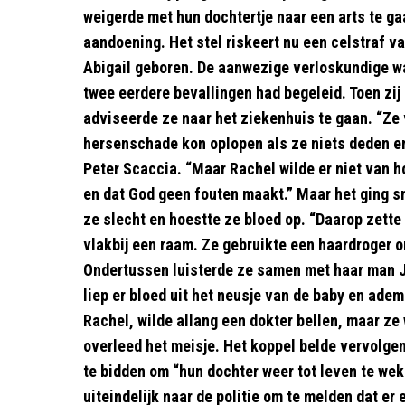
weigerde met hun dochtertje naar een arts te ga
aandoening. Het stel riskeert nu een celstraf va
Abigail geboren. De aanwezige verloskundige was
twee eerdere bevallingen had begeleid. Toen zi
adviseerde ze naar het ziekenhuis te gaan. “Ze 
hersenschade kon oplopen als ze niets deden en
Peter Scaccia. “Maar Rachel wilde er niet van h
en dat God geen fouten maakt.” Maar het ging sn
ze slecht en hoestte ze bloed op. “Daarop zette
vlakbij een raam. Ze gebruikte een haardroger 
Ondertussen luisterde ze samen met haar man Jo
liep er bloed uit het neusje van de baby en ad
Rachel, wilde allang een dokter bellen, maar z
overleed het meisje. Het koppel belde vervolgen
te bidden om “hun dochter weer tot leven te wek
uiteindelijk naar de politie om te melden dat er