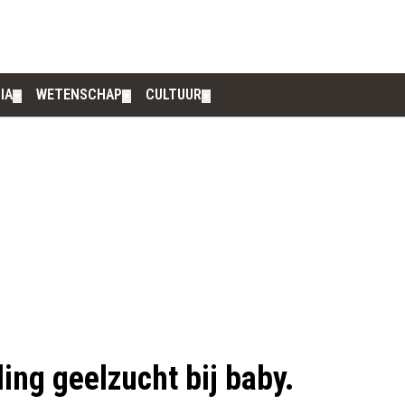
IA
WETENSCHAP
CULTUUR
▼
▼
▼
ng geelzucht bij baby.