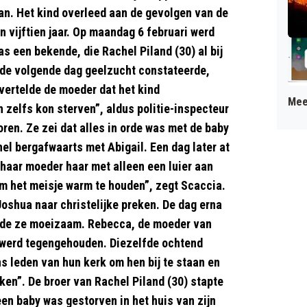
an. Het kind overleed aan de gevolgen van de
n vijftien jaar. Op maandag 6 februari werd
 een bekende, die Rachel Piland (30) al bij
j de volgende dag geelzucht constateerde,
vertelde de moeder dat het kind
Mee
 zelfs kon sterven”, aldus politie-inspecteur
oren. Ze zei dat alles in orde was met de baby
el bergafwaarts met Abigail. Een dag later at
 haar moeder haar met alleen een luier aan
om het meisje warm te houden”, zegt Scaccia.
shua naar christelijke preken. De dag erna
emde ze moeizaam. Rebecca, de moeder van
e werd tegengehouden. Diezelfde ochtend
s leden van hun kerk om hen bij te staan en
ken”. De broer van Rachel Piland (30) stapte
 een baby was gestorven in het huis van zijn