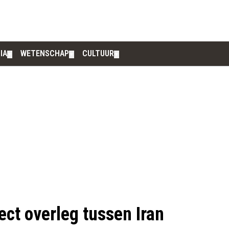
IA
WETENSCHAP
CULTUUR
▼
▼
▼
ect overleg tussen Iran