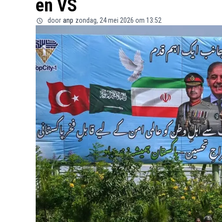
en VS
door
anp
zondag, 24 mei 2026 om 13:52