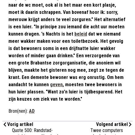
naar de wc moet, ook al is het maar een kort plasje,
moet ik daarin schrappen. Van bovenaf hoor ik: sorry,
mevrouw krijgt anders te veel zorguren." Het alternatief
is een luier. "In principe zou iemand die acht uur moeten
kunnen dragen. 's Nachts is het
beleid
dat we niemand
meer wakker maken voor een toiletbezoek. Het gevolg
is dat bewoners soms in een drijfnatte luier wakker
worden of minder gaan drinken." Een verzorgende van
een grote Brabantse zorgorganisatie, die anoniem wil
blijven, maakte het gisteren nog mee, zegt ze tegen de
krant. Een demente bewoner was erg onrustig. Om hem
aandacht te kunnen
geven
, moesten twee bewoners in
hun luier plassen. "Want zo'n luier is tijdbesparend. Het
zijn keuzes om ziek van te worden."
Bron(nen):
AD
Vorig artikel
Volgend artikel
Quote 500: Randstad-
Twee computers