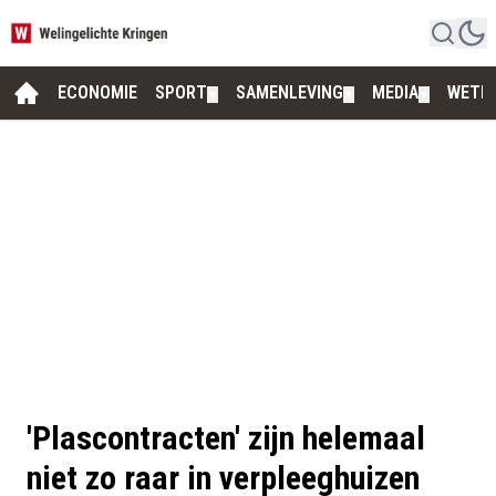
ECONOMIE
SPORT
SAMENLEVING
MEDIA
WETE
▼
▼
▼
'Plascontracten' zijn helemaal
niet zo raar in verpleeghuizen