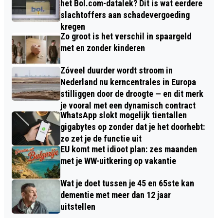
het Bol.com-datalek? Dit is wat eerdere
slachtoffers aan schadevergoeding
kregen
Zo groot is het verschil in spaargeld
met en zonder kinderen
Zóveel duurder wordt stroom in
Nederland nu kerncentrales in Europa
stilliggen door de droogte — en dit merk
je vooral met een dynamisch contract
WhatsApp slokt mogelijk tientallen
gigabytes op zonder dat je het doorhebt:
zo zet je de functie uit
EU komt met idioot plan: zes maanden
met je WW-uitkering op vakantie
Wat je doet tussen je 45 en 65ste kan
dementie met meer dan 12 jaar
uitstellen