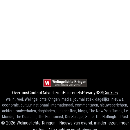
Over ons
Contact
Adverteren
Huisregels
Privacy
RSS
Cookies
wel.nl, wel, Welingelichte Kringen, media, journalistiek, dagelijks, nieuws,
economie, cultuur, nationaal, internationaal, commentaren, nieuwsberichten,
achtergrondverhalen, dagbladen, tijdschriften, blogs, The New York Times, Le
Monde, The Guardian, The Economist, Der Spiegel, Slate, The Huffington Post
©
2026
Welingelichte Kringen - Nieuws van overal: minder lezen, meer
weten
-
Alle rechten voorbehouden