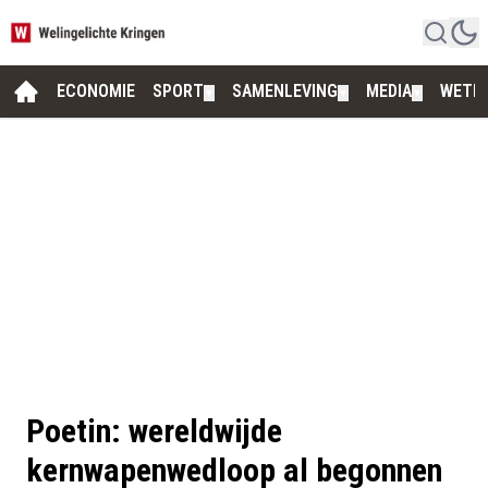
ECONOMIE
SPORT
SAMENLEVING
MEDIA
WETE
▼
▼
▼
Poetin: wereldwijde
kernwapenwedloop al begonnen