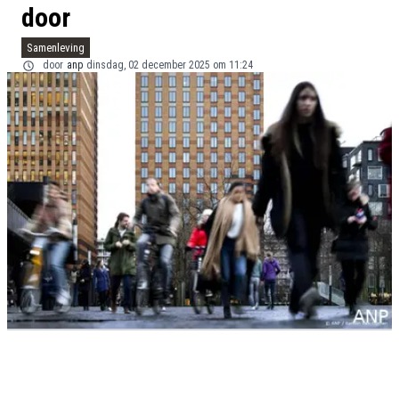
door
Samenleving
door
anp
dinsdag, 02 december 2025 om 11:24