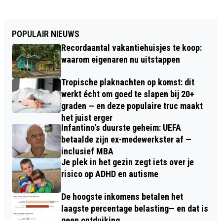
POPULAIR NIEUWS
Recordaantal vakantiehuisjes te koop:
waarom eigenaren nu uitstappen
Tropische plaknachten op komst: dit
werkt écht om goed te slapen bij 20+
graden — en deze populaire truc maakt
het juist erger
Infantino's duurste geheim: UEFA
betaalde zijn ex-medewerkster af —
inclusief MBA
Je plek in het gezin zegt iets over je
risico op ADHD en autisme
De hoogste inkomens betalen het
laagste percentage belasting— en dat is
geen ontduiking