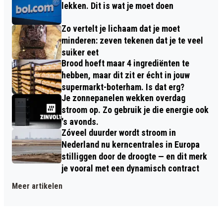
lekken. Dit is wat je moet doen
Zo vertelt je lichaam dat je moet
minderen: zeven tekenen dat je te veel
suiker eet
Brood hoeft maar 4 ingrediënten te
hebben, maar dit zit er écht in jouw
supermarkt-boterham. Is dat erg?
Je zonnepanelen wekken overdag
stroom op. Zo gebruik je die energie ook
's avonds.
Zóveel duurder wordt stroom in
Nederland nu kerncentrales in Europa
stilliggen door de droogte — en dit merk
je vooral met een dynamisch contract
Meer artikelen