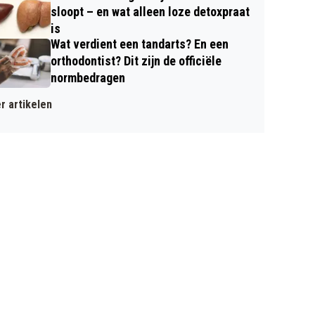
sloopt – en wat alleen loze detoxpraat
is
Wat verdient een tandarts? En een
orthodontist? Dit zijn de officiële
normbedragen
r artikelen