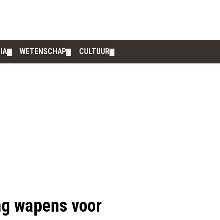
IA
WETENSCHAP
CULTUUR
▼
▼
▼
ing wapens voor