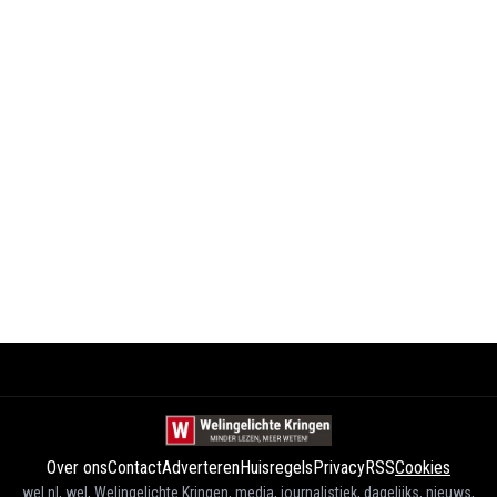
Over ons
Contact
Adverteren
Huisregels
Privacy
RSS
Cookies
wel.nl, wel, Welingelichte Kringen, media, journalistiek, dagelijks, nieuws,