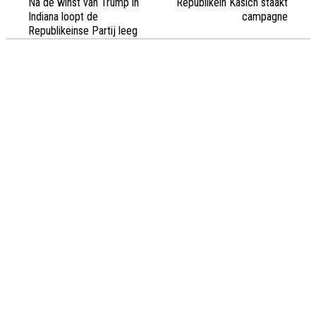
Na de winst van Trump in
Republikein Kasich staakt
Indiana loopt de
campagne
Republikeinse Partij leeg