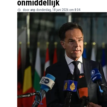
onmiddellijk
door
anp
donderdag, 18 juni 2026 om 8:04