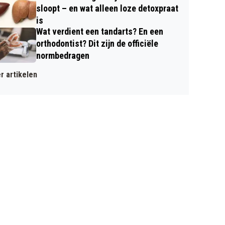
sloopt – en wat alleen loze detoxpraat
is
Wat verdient een tandarts? En een
orthodontist? Dit zijn de officiële
normbedragen
r artikelen