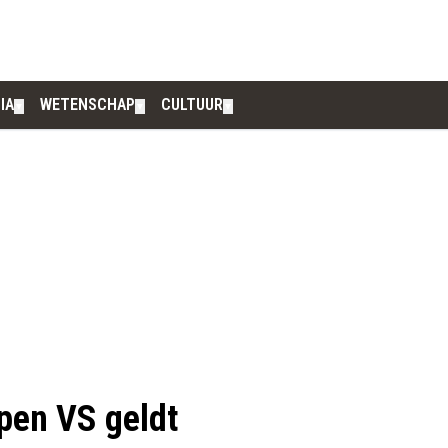
IA
WETENSCHAP
CULTUUR
▼
▼
▼
pen VS geldt