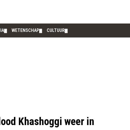
IA
WETENSCHAP
CULTUUR
▼
▼
▼
dood Khashoggi weer in