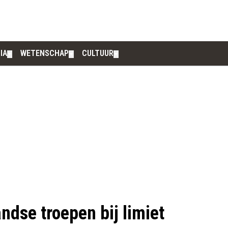
IA
WETENSCHAP
CULTUUR
▼
▼
▼
ndse troepen bij limiet