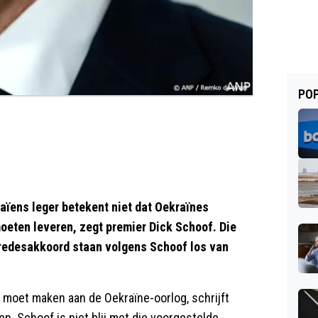
POP
ïens leger betekent niet dat Oekraïnes
eten leveren, zegt premier Dick Schoof. Die
redesakkoord staan volgens Schoof los van
moet maken aan de Oekraïne-oorlog, schrijft
n. Schoof is niet blij met die voorgestelde