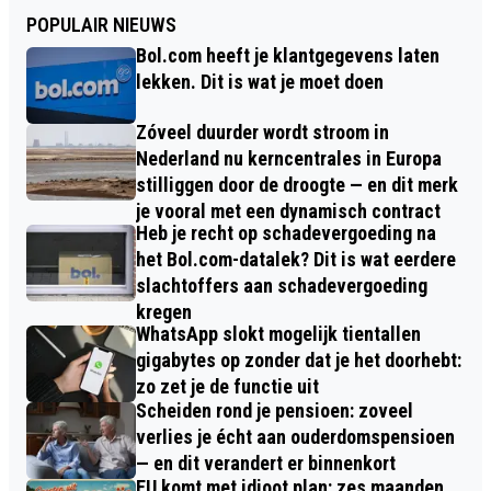
POPULAIR NIEUWS
Bol.com heeft je klantgegevens laten
lekken. Dit is wat je moet doen
Zóveel duurder wordt stroom in
Nederland nu kerncentrales in Europa
stilliggen door de droogte — en dit merk
je vooral met een dynamisch contract
Heb je recht op schadevergoeding na
het Bol.com-datalek? Dit is wat eerdere
slachtoffers aan schadevergoeding
kregen
WhatsApp slokt mogelijk tientallen
gigabytes op zonder dat je het doorhebt:
zo zet je de functie uit
Scheiden rond je pensioen: zoveel
verlies je écht aan ouderdomspensioen
— en dit verandert er binnenkort
EU komt met idioot plan: zes maanden