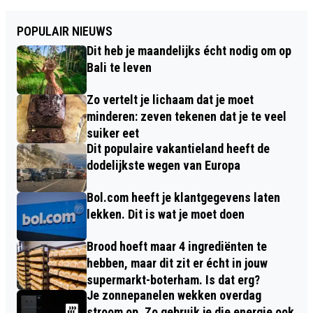
POPULAIR NIEUWS
Dit heb je maandelijks écht nodig om op
Bali te leven
Zo vertelt je lichaam dat je moet
minderen: zeven tekenen dat je te veel
suiker eet
Dit populaire vakantieland heeft de
dodelijkste wegen van Europa
Bol.com heeft je klantgegevens laten
lekken. Dit is wat je moet doen
Brood hoeft maar 4 ingrediënten te
hebben, maar dit zit er écht in jouw
supermarkt-boterham. Is dat erg?
Je zonnepanelen wekken overdag
stroom op. Zo gebruik je die energie ook