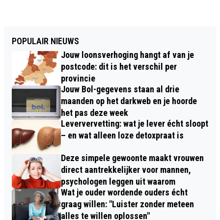
POPULAIR NIEUWS
Jouw loonsverhoging hangt af van je
postcode: dit is het verschil per
provincie
Jouw Bol-gegevens staan al drie
maanden op het darkweb en je hoorde
het pas deze week
Leververvetting: wat je lever écht sloopt
– en wat alleen loze detoxpraat is
Deze simpele gewoonte maakt vrouwen
direct aantrekkelijker voor mannen,
psychologen leggen uit waarom
Wat je ouder wordende ouders écht
graag willen: "Luister zonder meteen
alles te willen oplossen"